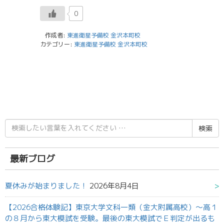
0
作成者:
東進衛星予備校 金沢本町校
カテゴリー:
東進衛星予備校 金沢本町校
検
索
結
果:
最新ブログ
夏休みが始まりました！
2026年8月4日
【2026合格体験記】東京大学文科一類（金大附属高校）～高１
の８月から東大模試を受験。最後の東大模試でＥ判定が出るも