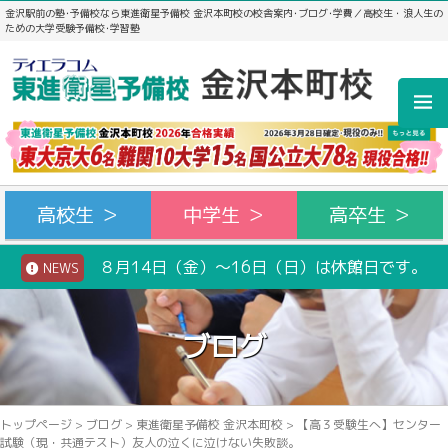
金沢駅前の塾･予備校なら東進衛星予備校 金沢本町校の校舎案内･ブログ･学費／高校生・浪人生の
ための大学受験予備校･学習塾
高校生 ＞
中学生 ＞
高卒生 ＞
８月14日（金）～16日（日）は休館日です。
NEWS
ブログ
トップページ
>
ブログ
>
東進衛星予備校 金沢本町校
>
【高３受験生へ】センター
試験（現・共通テスト）友人の泣くに泣けない失敗談。