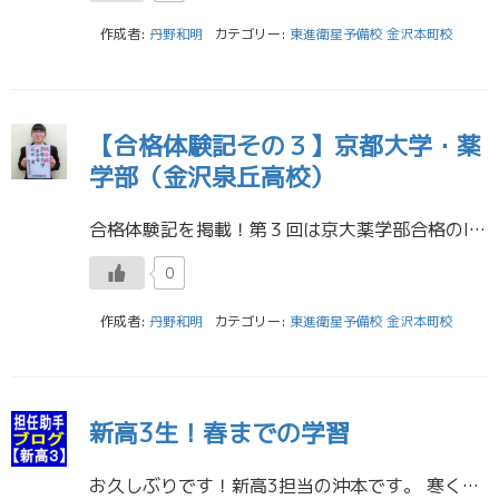
作成者:
丹野和明
カテゴリー:
東進衛星予備校 金沢本町校
【合格体験記その３】京都大学・薬
学部（金沢泉丘高校）
合格体験記を掲載！第３回は京大薬学部合格のIさん（金沢泉丘高校）です。 京都大学 薬学部 Iさん 金沢泉丘高校 東進のお薦めの講座・講師の先生および受講後の具体的な効果 私がお薦めするのは答案練習講座と過去問演習講座です […]
0
作成者:
丹野和明
カテゴリー:
東進衛星予備校 金沢本町校
新高3生！春までの学習
お久しぶりです！新高3担当の沖本です。 寒くなってきましたが、みなさん体調はいかがですか？？ インフルエンザやコロナ感染症もまだ流行っているので、睡眠をしっかりとって体調に気を付けて過ごしてください！ 高校二年生のみなさ […]