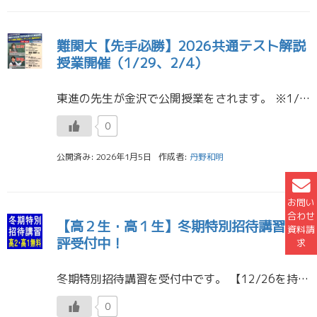
難関大【先手必勝】2026共通テスト解説
授業開催（1/29、2/4）
東進の先生が金沢で公開授業をされます。 ※1/29、2/4ともに盛況にて終了いたしました。またの機会をお待ちください。 英語 渡辺勝彦先生 1月29日（木） 19：30～21：00 場所：金沢歌劇座 定員： […]
0
公開済み: 2026年1月5日
作成者:
丹野和明
お問い
合わせ
【高２生・高１生】冬期特別招待講習好
資料請
評受付中！
求
冬期特別招待講習を受付中です。 【12/26を持ちまして、受付終了いたしました。大変、多くのお申し込み、誠にありがとうございました。】 冬休みに入る前から受講ができます。 対象は、高校２年生、 […]
0