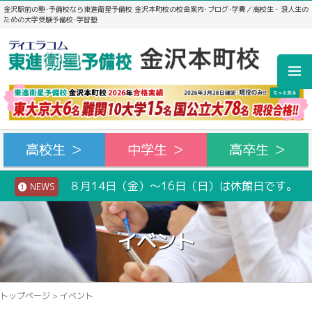
金沢駅前の塾･予備校なら東進衛星予備校 金沢本町校の校舎案内･ブログ･学費／高校生・浪人生の
ための大学受験予備校･学習塾
高校生 ＞
中学生 ＞
高卒生 ＞
８月14日（金）～16日（日）は休館日です。
NEWS
イベント
トップページ
>
イベント