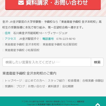
資料請求・お問い合わせ
金沢･JR金沢駅前の大学受験塾・予備校なら「東進衛星予備校 金沢本町校」高
校生の受験指導に本気で取り組み、第一志望校合格へ導きます。
住所
石川県金沢市昭和町16－1 ヴィサージュ2F
アクセス
JR金沢駅前すぐ
電話番号
076-223-6010
東進衛星予備校 金沢本町校
東進衛星予備校 松任駅前校
東進衛星予備校 小松駅前校
検
索
結
東進衛星予備校 金沢本町校のご案内
果:
トップページ
はじめての方へ
スタッフ紹介
校舎環境
合格実績･体験記
受講料
ブログ
お問い合わせ・資料請求
会社概要
アコガレから探す私の将来！高校生の進路探しなら「ウカルメ」 掲載教室
Copyright © 東進衛星予備校 金沢本町校 All Rights Reserved.