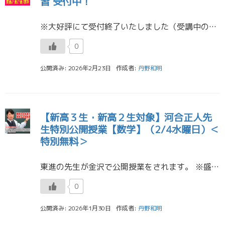
習 受付中！
※大好評にて受付終了いたしました（受講中の生徒は4月10日までに受講を完了してください）。 新高3生・新高2生・新高1生を対象に、新年度特別招待講習を実施します。 ※3月27日が最終申込締切日となります […]
0
公開済み: 2026年2月23日
作成者:
丹野和明
【新高３生・新高２生対象】河合正人先
生特別公開授業【数学】（2/4水曜日）＜
特別無料＞
東進の先生が金沢で公開授業をされます。 ※盛況のうちに終了いたしました。またの機会をお待ちください。 数学 河合正人先生 2月4日（水） 19：30～21：00 場所：東進金沢本町校 定員：70名 &nbs […]
0
公開済み: 2026年1月30日
作成者:
丹野和明