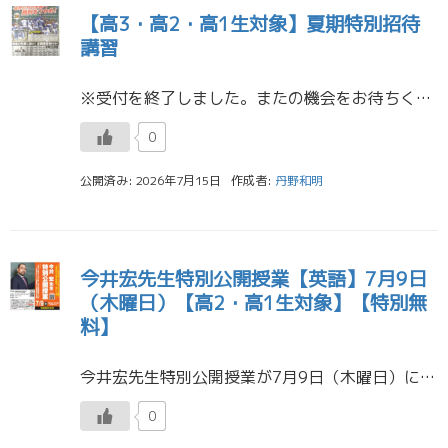
【高3・高2・高1生対象】夏期特別招待
講習
※受付を終了しました。またの機会をお待ちください。 この夏、東進の講座を無料で集中的に体験できます。 7月31日が最終申込締切です。 高３生は、１講座（90分×1～5回）。 高2生・高1生は、2講座（1講座：90分×1～ […]
0
公開済み: 2026年7月15日
作成者:
丹野和明
今井宏先生特別公開授業【英語】7月9日
（木曜日）【高2・高1生対象】【特別無
料】
今井宏先生特別公開授業が7月9日（木曜日）に金沢本町校にて開催されます。 ※大盛況のうちに閉会いたしました。またの機会をお待ちくたさい。 東進の実力講師陣が金沢に来る、とても貴重な機会です。 今井先生の公開授業は、東進の […]
0