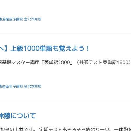
東進衛星予備校 金沢本町校
へ】上級1000単語も覚えよう！
東進衛星予備校 金沢本町校
休憩について