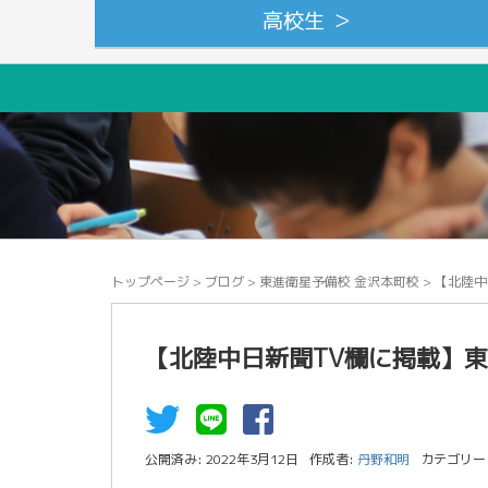
高校生 ＞
トップページ
>
ブログ
>
東進衛星予備校 金沢本町校
>
【北陸中
【北陸中日新聞TV欄に掲載】
公開済み: 2022年3月12日
作成者:
丹野和明
カテゴリー