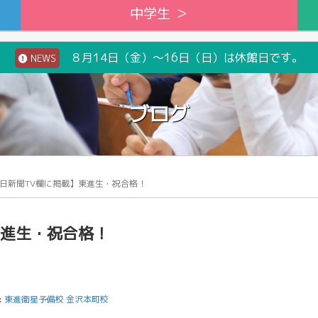
中学生 ＞
８月14日（金）～16日（日）は休館日です。
NEWS
ブログ
日新聞TV欄に掲載】東進生・祝合格！
東進生・祝合格！
:
東進衛星予備校 金沢本町校