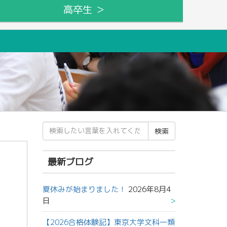
高卒生 ＞
検
索
結
果:
最新ブログ
夏休みが始まりました！
2026年8月4
日
【2026合格体験記】東京大学文科一類