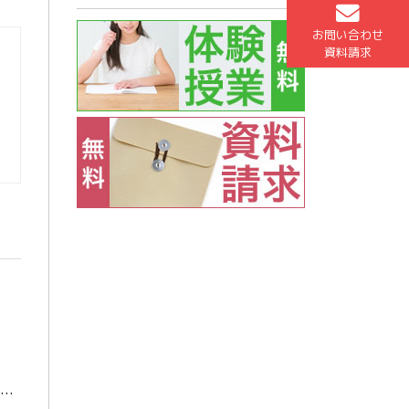
お問い合わせ
資料請求
こんにちは！高2担当の寺西です。 7月に入り、本格的に暑くなってきましたね。皆さんはいかがお過ごしですか？ 私は6月の期末試験が終わった後、東京や北海道など各地へ旅行に行ってリフレッシュしてきました！美味しいものを食べた […]