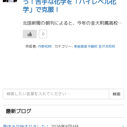
う！苦手な化学を「ハイレベル化
学」で克服！
北国新聞の朝刊によると、今年の金大附属高校から京大に現役合格したのは３名。 その３名全員が、金沢本町校の生徒でした。 合格した皆さん、京大合格おめでとう！ 今回は、Kくんの体験記を一部、紹介します。 Kくんの京大合格体験 […]
0
作成者:
丹野和明
カテゴリー:
東進衛星予備校 金沢本町校
検
索
結
果:
最新ブログ
夏休みが始まりました！
2026年8月4日