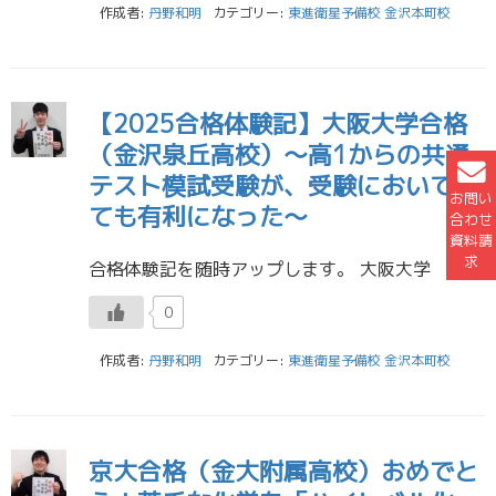
作成者:
丹野和明
カテゴリー:
東進衛星予備校 金沢本町校
【2025合格体験記】大阪大学合格
（金沢泉丘高校）～高1からの共通
テスト模試受験が、受験においてと
お問い
ても有利になった～
合わせ
資料請
求
合格体験記を随時アップします。 大阪大学 工学部 合格 Sくん 金沢泉丘高校 役立ったかはわかりませんが、私がした勉強法は、質を重視した勉強をしました。おそらく、私の勉強量は同じ高校の生徒の中で下から数えた方が早いです […]
0
作成者:
丹野和明
カテゴリー:
東進衛星予備校 金沢本町校
京大合格（金大附属高校）おめでと