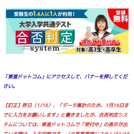
「東進ドットコム」にアクセスして、バナーを押してくだ
さい。
／
【訂正】昨日（1/16）、「データ集計のため、1月16日ま
でに入力をお願いします」と書きましたが、合否判定シス
テムについては、東進ドットコムで「受付中」の表示が出
ている間は、入力可能です。（※答案再現システムは1/16