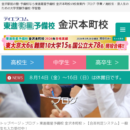
金沢駅前の塾･予備校なら東進衛星予備校 金沢本町校の校舎案内･ブログ･学費／高校生・浪人生の
ための大学受験予備校･学習塾
高校生 ＞
中学生 ＞
高卒生 ＞
８月14日（金）～16日（日）は休館日です。
NEWS
ブログ
トップページ
>
ブログ
>
東進衛星予備校 金沢本町校
>
【合否判定システム】一般
生も入力受付中！