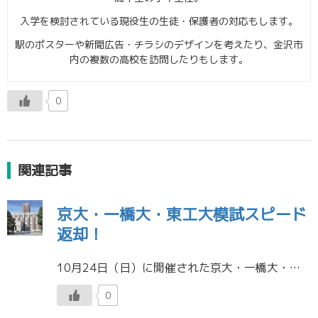
入学を検討されている現役生の生徒・保護者の対応もします。
駅のポスターや新聞広告・チラシのデザインを考えたり、金沢市
内の複数の高校を訪問したりもします。
0
関連記事
京大・一橋大・東工大模試スピード
返却！
10月24日（日）に開催された京大・一橋大・東工大模試の成績帳票が11月3日（水）に校舎に納品されました。 一橋大・東工大模試については、高校一括（高校とりまとめ）で、数名の泉丘生が金沢本町校で受験をしており、私（丹野） […]
0