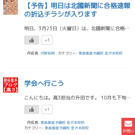
【予告】明日は北國新聞に合格速報
の折込チラシが入ります
明日、3月23日（火曜日）は、北國新聞に合格速報チラシが入ります。 金沢本町校・金沢有松校・松任駅前校・小松駅前校の４校舎の合格者が掲載されています。 （卒業生の皆さんで、チラシに掲載された人は、チラシが欲しければ連絡を […]
+3
作成者:
丹野和明
カテゴリー:
東進衛星予備校 金沢本町校
学会へ行こう
こんにちは。高3担当の升田です。 10月も下旬になり、だいぶ寒くなってきましたが、体調は崩れていないですか？体調不良で寝込んでいる時間も他の受験生は有効的に活用しています。くだらない理由で差をつけられないためにも、体調管 […]
+1
作成者:
東進衛星予備校 金沢本町校
カテゴリー:
東進衛星予備校 金沢本町校
お問い