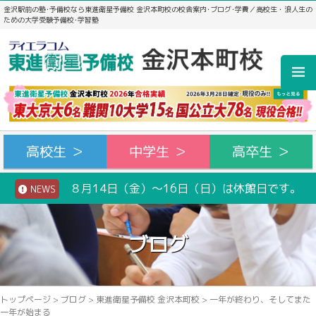
金沢駅前の塾･予備校なら東進衛星予備校 金沢本町校の校舎案内･ブログ･学費／高校生・浪人生の
ための大学受験予備校･学習塾
高校生 ＞
中学生 ＞
高卒生 ＞
８月14日（金）～16日（日）は休館日です。
NEWS
ブログ
トップページ
>
ブログ
>
東進衛星予備校 金沢本町校
>
一年が終わり、そしてまた
一年が始まる