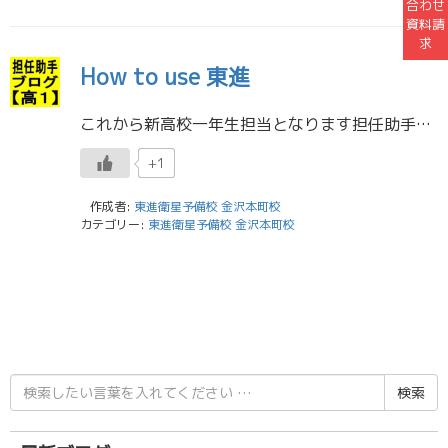
合わせ
資料請
求
How to use 東進
これから新高校一年生担当となります担任助手の池田です。 自分は能開、東進を経て今スタッフとして働いています。 高校は二水高校出身です。 部活動は中学から高校までサッカー部でした。 大学ではバレーボールをしています。 僕は […]
+1
作成者:
東進衛星予備校 金沢本町校
カテゴリー:
東進衛星予備校 金沢本町校
検
索
結