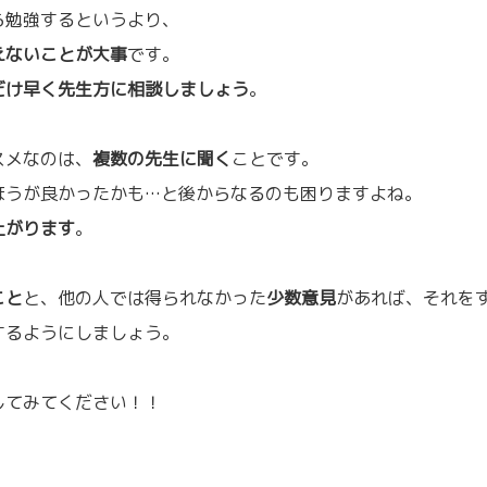
ら勉強するというより、
えないことが大事
です。
だけ早く先生方に相談しましょう
。
スメなのは、
複数の先生に聞く
ことです。
ほうが良かったかも…と後からなるのも困りますよね。
上がります
。
こと
と、他の人では得られなかった
少数意見
があれば、それを
するようにしましょう。
してみてください！！