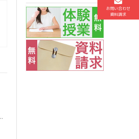
お問い合わせ
資料請求
）
慶應義塾大学 理工学部 Aくん 金沢大学附属高校 東進のお薦めの講座・講師の先生および受講後の具体的な効果 僕が薦める東進講座は苑田先生の「ハイ […]