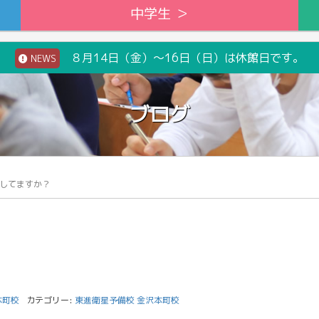
中学生 ＞
８月14日（金）～16日（日）は休館日です。
NEWS
ブログ
してますか？
本町校
カテゴリー:
東進衛星予備校 金沢本町校