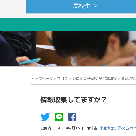
高校生 ＞
トップページ
>
ブログ
>
東進衛星予備校 金沢本町校
>
情報収集
情報収集してますか？
公開済み: 2023年2月16日
作成者:
東進衛星予備校 金沢