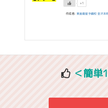
+1
作成者:
東進衛星予備校 金沢本
＜簡単