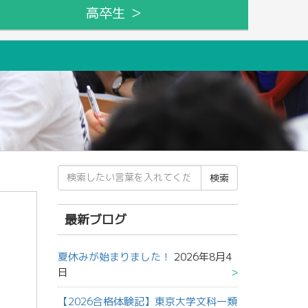
高卒生 ＞
検
索
結
果:
最新ブログ
夏休みが始まりました！
2026年8月4
日
【2026合格体験記】東京大学文科一類