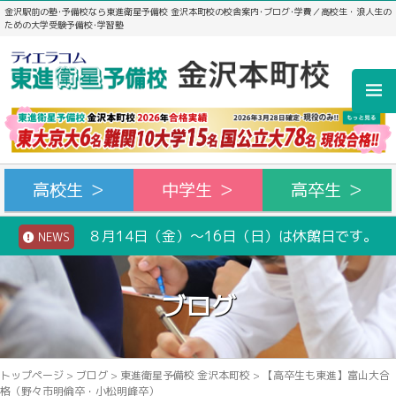
金沢駅前の塾･予備校なら東進衛星予備校 金沢本町校の校舎案内･ブログ･学費／高校生・浪人生の
ための大学受験予備校･学習塾
高校生 ＞
中学生 ＞
高卒生 ＞
８月14日（金）～16日（日）は休館日です。
NEWS
ブログ
トップページ
>
ブログ
>
東進衛星予備校 金沢本町校
>
【高卒生も東進】富山大合
格（野々市明倫卒・小松明峰卒）