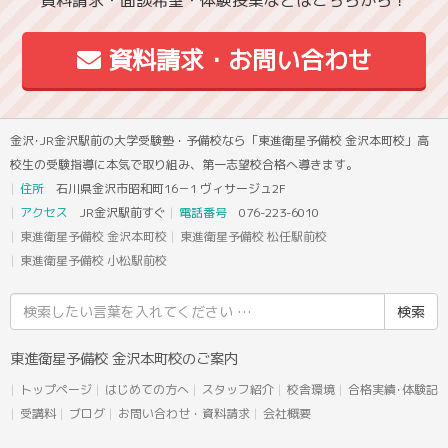
資料請求・面談希望・体験授業などはこちらから！
資料請求・お問い合わせ
金沢･JR金沢駅前の大学受験塾・予備校なら「東進衛星予備校 金沢本町校」高
校生の受験指導に本気で取り組み、第一志望校合格へ導きます。
住所
石川県金沢市昭和町16－1 ヴィサージュ2F
アクセス
JR金沢駅前すぐ
電話番号
076-223-6010
東進衛星予備校 金沢本町校
東進衛星予備校 松任駅前校
東進衛星予備校 小松駅前校
検
索
結
東進衛星予備校 金沢本町校のご案内
果:
トップページ
はじめての方へ
スタッフ紹介
校舎環境
合格実績･体験記
受講料
ブログ
お問い合わせ・資料請求
会社概要