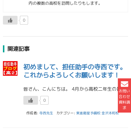
内の複数の高校を訪問したりもします。
0
関連記事
初めまして、担任助手の寺西です。
これからよろしくお願いします！
皆さん、こんにちは。 4月から高校二年生の担任助手となりました、寺西です。 まずは簡単に自己紹介をさせていただきます！ ／ 【大学について】 現在、金沢大学 人間社会学域 学校教育学類に所属しています。 教育学部というと […]
お問い
合わせ
0
資料請
求
作成者:
寺西先生
カテゴリー:
東進衛星予備校 金沢本町校