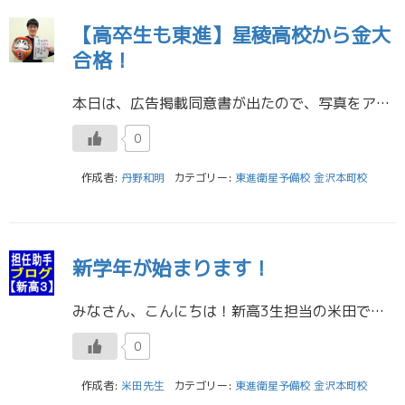
【高卒生も東進】星稜高校から金大
合格！
本日は、広告掲載同意書が出たので、写真をアップしました。 金沢本町校の高卒生で、星稜高校から金大に合格したOくんです。 Oくん、おめでとう！ Oくんの合格体験記から一節を紹介します。 ／ 毎日の朝の英単語テストが非常に […]
0
作成者:
丹野和明
カテゴリー:
東進衛星予備校 金沢本町校
新学年が始まります！
みなさん、こんにちは！新高3生担当の米田です。 やっと春らしい気候になってきましたね。雪も解けて私はテニスをがんばっています！最近の大会では予選を突破し、来月に行われる本戦に出場します。新しい大学一年生も入ってくるので、 […]
0
作成者:
米田先生
カテゴリー:
東進衛星予備校 金沢本町校