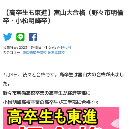
【高卒生も東進】富山大合格（野々市明倫
卒・小松明峰卒）
公開済み: 2023年3月8日
作成者:
丹野和明
カテゴリー:
東進衛星予備校 金沢本町校
3月8日、続々と合格です。
高卒生は富山大の合格が出まし
た。
野々市明倫高校卒業の高卒生が経済学部
に
小松明峰高校卒業の高卒生が工学部に合格
です。