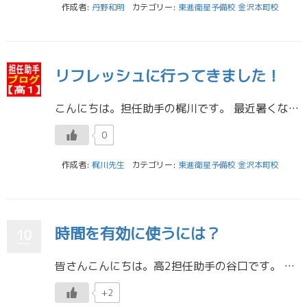
作成者:
丹野和明
カテゴリー:
東進衛星予備校 金沢本町校
リフレッシュに行ってきました！
こんにちは。担任助手の梶川です。 最近暑くなってきましたが、みなさん元気に過ごしていますか？ 少し外を歩くだけでも、汗ばむ季節になってきましたね。 ／ さて、今日は以前の自己紹介ブログで話していた、リフレッシュの話です。 […]
0
作成者:
梶川先生
カテゴリー:
東進衛星予備校 金沢本町校
時間を有効に使うには？
10
皆さんこんにちは。高2担任助手の谷口です。 私は、この春に金沢大学の大学院に進学しました。 所属する研究室の新入生が私だけで、 学校では孤独なので、東進で私を見かけたら優しく話しかけてあげてください。 とても喜びます！ […]
+2