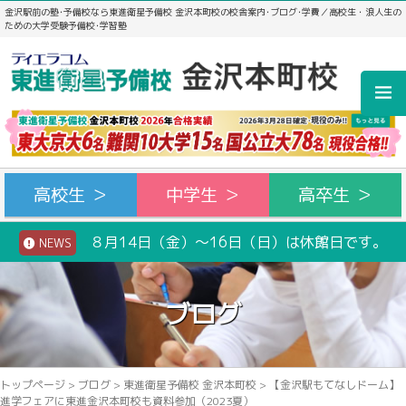
金沢駅前の塾･予備校なら東進衛星予備校 金沢本町校の校舎案内･ブログ･学費／高校生・浪人生の
ための大学受験予備校･学習塾
高校生 ＞
中学生 ＞
高卒生 ＞
８月14日（金）～16日（日）は休館日です。
NEWS
ブログ
トップページ
>
ブログ
>
東進衛星予備校 金沢本町校
>
【金沢駅もてなしドーム】
進学フェアに東進金沢本町校も資料参加（2023夏）