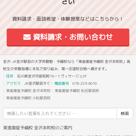
さい
資料請求・面談希望・体験授業などはこちらから！
資料請求・お問い合わせ
金沢･JR金沢駅前の大学受験塾・予備校なら「東進衛星予備校 金沢本町校」高
校生の受験指導に本気で取り組み、第一志望校合格へ導きます。
住所
石川県金沢市昭和町16－1 ヴィサージュ2F
アクセス
JR金沢駅前すぐ
電話番号
076-223-6010
東進衛星予備校 金沢本町校
東進衛星予備校 松任駅前校
東進衛星予備校 小松駅前校
検
索
結
東進衛星予備校 金沢本町校のご案内
果: