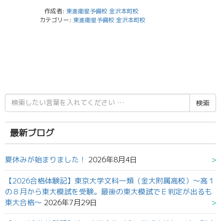
作成者:
東進衛星予備校 金沢本町校
カテゴリー:
東進衛星予備校 金沢本町校
検
索
結
果:
最新ブログ
夏休みが始まりました！
2026年8月4日
【2026合格体験記】東京大学文科一類（金大附属高校）～高１
の８月から東大模試を受験。最後の東大模試でＥ判定が出るも
東大合格～
2026年7月29日