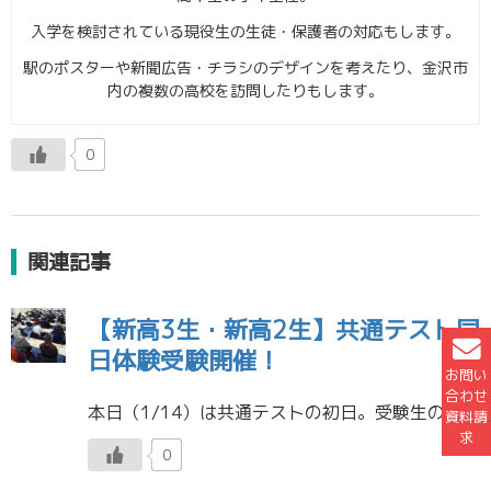
入学を検討されている現役生の生徒・保護者の対応もします。
駅のポスターや新聞広告・チラシのデザインを考えたり、金沢市
内の複数の高校を訪問したりもします。
0
関連記事
【新高3生・新高2生】共通テスト同
日体験受験開催！
お問い
合わせ
本日（1/14）は共通テストの初日。受験生の皆さんは、大変、お疲れ様でした。 明日に向けて、ゆっくり休むなり、総点検をするなりして、２日目の理系科目に備えてください。 ／ 新高3生・新高2生も金沢本町校において、真剣勝負 […]
資料請
求
0