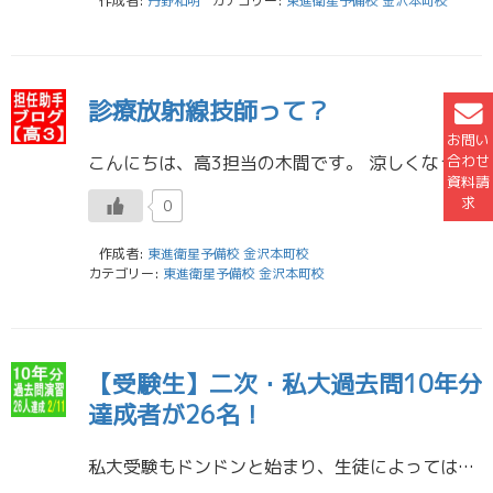
作成者:
丹野和明
カテゴリー:
東進衛星予備校 金沢本町校
診療放射線技師って？
お問い
合わせ
こんにちは、高3担当の木間です。 涼しくなってきてかなり過ごしやすくなってきましたね。季節の変わり目なので、風邪をひきやすくなり、またインフルエンザなどが流行ってくるので、体調管理をしっかり行いましょう！ 今回は、私が学 […]
資料請
求
0
作成者:
東進衛星予備校 金沢本町校
カテゴリー:
東進衛星予備校 金沢本町校
【受験生】二次・私大過去問10年分
達成者が26名！
私大受験もドンドンと始まり、生徒によっては、合格発表も出ていることかと思います。 国公立大学が第１志望の生徒の皆さんは、私大受験をしながら、国公立大に向けてのラストスパートです（私大受験をしない人もラストスパートです）。 […]