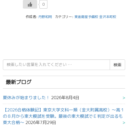
0
作成者:
丹野和明
カテゴリー:
東進衛星予備校 金沢本町校
検
索
結
果:
最新ブログ
夏休みが始まりました！
2026年8月4日
【2026合格体験記】東京大学文科一類（金大附属高校）～高１
の８月から東大模試を受験。最後の東大模試でＥ判定が出るも
東大合格～
2026年7月29日