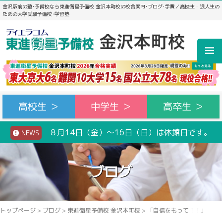
金沢駅前の塾･予備校なら東進衛星予備校 金沢本町校の校舎案内･ブログ･学費／高校生・浪人生の
ための大学受験予備校･学習塾
高校生 ＞
中学生 ＞
高卒生 ＞
８月14日（金）～16日（日）は休館日です。
NEWS
ブログ
トップページ
>
ブログ
>
東進衛星予備校 金沢本町校
>
「自信をもって！！」