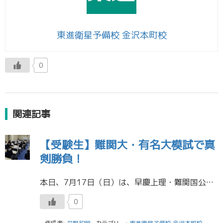
東進衛星予備校 金沢本町校
0
関連記事
【受験生】難関大・有名大模試で真
剣勝負！
本日、7月17日（日）は、早慶上理・難関国公立大模試、全国有名国公私大模試の開催日です。 高３生・高卒生は、朝９時に集合し、国公立二次・私大の向けの実践問題・応用問題に挑みました。 （一部、優秀な高２生・高１生も難関大模 […]
0