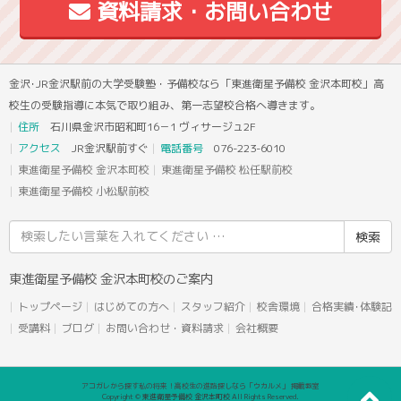
資料請求・お問い合わせ
金沢･JR金沢駅前の大学受験塾・予備校なら「東進衛星予備校 金沢本町校」高
校生の受験指導に本気で取り組み、第一志望校合格へ導きます。
住所
石川県金沢市昭和町16－1 ヴィサージュ2F
アクセス
JR金沢駅前すぐ
電話番号
076-223-6010
東進衛星予備校 金沢本町校
東進衛星予備校 松任駅前校
東進衛星予備校 小松駅前校
検
索
結
東進衛星予備校 金沢本町校のご案内
果:
トップページ
はじめての方へ
スタッフ紹介
校舎環境
合格実績･体験記
受講料
ブログ
お問い合わせ・資料請求
会社概要
アコガレから探す私の将来！高校生の進路探しなら「ウカルメ」 掲載教室
Copyright © 東進衛星予備校 金沢本町校 All Rights Reserved.