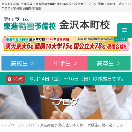
金沢駅前の塾･予備校なら東進衛星予備校 金沢本町校の校舎案内･ブログ･学費／高校生・浪人生の
ための大学受験予備校･学習塾
高校生 ＞
中学生 ＞
高卒生 ＞
８月14日（金）～16日（日）は休館日です。
NEWS
ブログ
トップページ
>
ブログ
>
東進衛星予備校 金沢本町校
>
受験生の夏の過ごし方