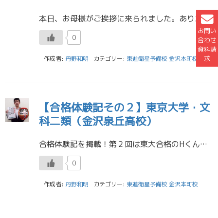
本日、お母様がご挨拶に来られました。ありがとうございます。 遅くなりましたが合格体験記をアップいたします。 富山大学人文学部合格 Nさん 星稜高校 私は頭のいい友達の勉強法を真似していました。自分では効率のいい勉強の仕 […]
お問い
0
合わせ
資料請
求
作成者:
丹野和明
カテゴリー:
東進衛星予備校 金沢本町校
【合格体験記その２】東京大学・文
科二類（金沢泉丘高校）
合格体験記を掲載！第２回は東大合格のHくん（金沢泉丘高校）です。 東京大学 文科二類 Hくん 金沢泉丘高校 東進のお薦めの講座・講師の先生および受講後の具体的な効果 まず数学の長岡恭史先生の講座をお薦めします。長岡先生の […]
0
作成者:
丹野和明
カテゴリー:
東進衛星予備校 金沢本町校