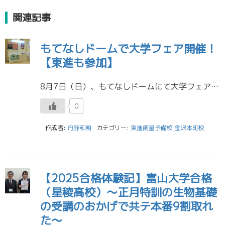
関連記事
もてなしドームで大学フェア開催！
【東進も参加】
8月7日（日）、もてなしドームにて大学フェアが開催されました。 ダイヤ書房さまのご厚意で、東進（東進金沢本町校）も参加しました。 同志社大学をはじめとして、県外の有名私大がこぞって参加しました。 オープンキャンパスに行く […]
0
作成者:
丹野和明
カテゴリー:
東進衛星予備校 金沢本町校
【2025合格体験記】富山大学合格
（星稜高校）～正月特訓の生物基礎
の受講のおかげで共テ本番9割取れ
た～