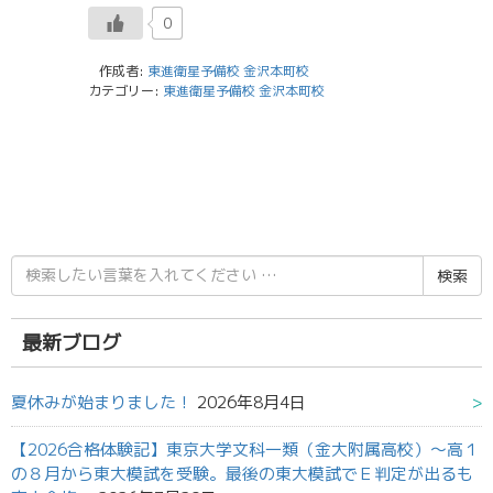
0
作成者:
東進衛星予備校 金沢本町校
カテゴリー:
東進衛星予備校 金沢本町校
検
索
結
果:
最新ブログ
夏休みが始まりました！
2026年8月4日
【2026合格体験記】東京大学文科一類（金大附属高校）～高１
の８月から東大模試を受験。最後の東大模試でＥ判定が出るも