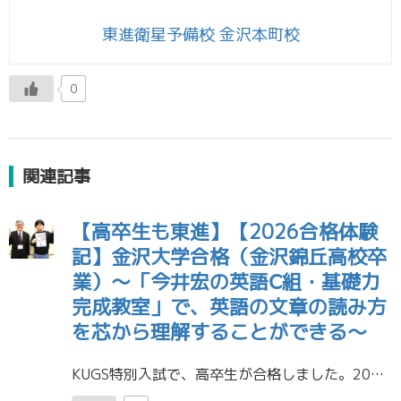
東進衛星予備校 金沢本町校
0
関連記事
【高卒生も東進】【2026合格体験
記】金沢大学合格（金沢錦丘高校卒
業）～「今井宏の英語Ⅽ組・基礎力
完成教室」で、英語の文章の読み方
を芯から理解することができる～
KUGS特別入試で、高卒生が合格しました。2026年の合格体験記の第１号です。広告掲載同意をもらいましたのでアップします。 金沢大学 融合学域 観光デザイン学類 合格 Nくん (金沢錦丘高校卒業・高卒生) ■東進のオスス […]