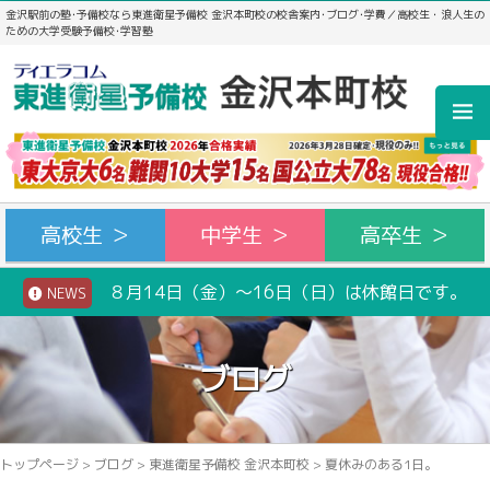
金沢駅前の塾･予備校なら東進衛星予備校 金沢本町校の校舎案内･ブログ･学費／高校生・浪人生の
ための大学受験予備校･学習塾
高校生 ＞
中学生 ＞
高卒生 ＞
８月14日（金）～16日（日）は休館日です。
NEWS
ブログ
トップページ
>
ブログ
>
東進衛星予備校 金沢本町校
>
夏休みのある1日。