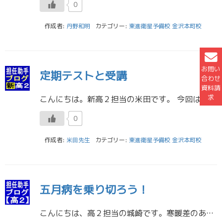
0
作成者:
丹野和明
カテゴリー:
東進衛星予備校 金沢本町校
お問い
定期テストと受講
合わせ
資料請
求
こんにちは。新高２担当の米田です。 今回は定期テストと東進の両立に関して書きたいと思います。 なかなか定期テスト前になると東進の受講や勉強は進みませんよね、誰もがそのような状況に陥ってしまうと思います。 ／ 私が担当して […]
0
作成者:
米田先生
カテゴリー:
東進衛星予備校 金沢本町校
五月病を乗り切ろう！
こんにちは、高２担当の城崎です。寒暖差のある日が多くなってきましたが元気に過ごせていますか?体調が良くなければ遊ぶことも勉強することもできないので体調を第一に考えて生活していきましょう！ 早くも進級してから一ヶ月が過ぎよ […]