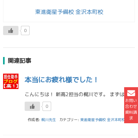
東進衛星予備校 金沢本町校
0
関連記事
本当にお疲れ様でした！
こんにちは！ 新高2担当の梶川です。 まずは共通テストを受験してきた皆さん、本当にお疲れ様でした。 ／ これまで積み重ねてきた努力の全てを限られた時間の中で発揮することは大変難しいことだったと思います。緊張や不安の中で問 […]
お問い
合わせ
0
資料請
求
作成者:
梶川先生
カテゴリー:
東進衛星予備校 金沢本町校