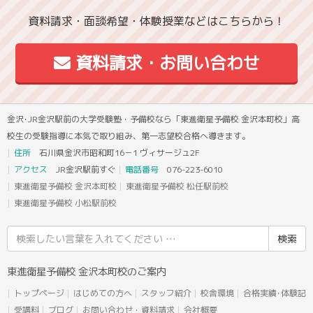
資料請求・面談希望・体験授業などはこちらから！
資料請求・お問い合わせ
金沢･JR金沢駅前の大学受験塾・予備校なら「東進衛星予備校 金沢本町校」高
校生の受験指導に本気で取り組み、第一志望校合格へ導きます。
住所
石川県金沢市昭和町16－1 ヴィサージュ2F
アクセス
JR金沢駅前すぐ
電話番号
076-223-6010
東進衛星予備校 金沢本町校
東進衛星予備校 松任駅前校
東進衛星予備校 小松駅前校
検
索
結
東進衛星予備校 金沢本町校のご案内
果:
トップページ
はじめての方へ
スタッフ紹介
校舎環境
合格実績･体験記
受講料
ブログ
お問い合わせ・資料請求
会社概要