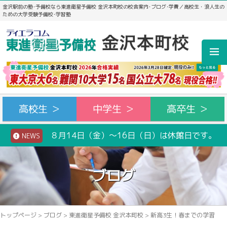
金沢駅前の塾･予備校なら東進衛星予備校 金沢本町校の校舎案内･ブログ･学費／高校生・浪人生の
ための大学受験予備校･学習塾
高校生 ＞
中学生 ＞
高卒生 ＞
８月14日（金）～16日（日）は休館日です。
NEWS
ブログ
トップページ
>
ブログ
>
東進衛星予備校 金沢本町校
>
新高3生！春までの学習