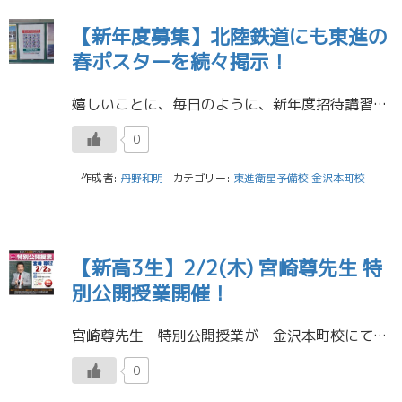
【新年度募集】北陸鉄道にも東進の
春ポスターを続々掲示！
嬉しいことに、毎日のように、新年度招待講習のお問い合わせ・申し込みがあります。 今日も生徒・保護者の来校がありました。 ／ ２月の終わりから春向けの東進ポスターを続々と掲出しております。 JR・IR鉄道各社の在来線の主要 […]
0
作成者:
丹野和明
カテゴリー:
東進衛星予備校 金沢本町校
【新高3生】2/2(木) 宮崎尊先生 特
別公開授業開催！
宮崎尊先生 特別公開授業が 金沢本町校にて開催されます！ 日時： 2023年2月2日（木） 19:00～21:00 対象者：新高３生 授業科目：英語 参加費：無料 お申し込みはこちら 電話番号 076-223 […]
0