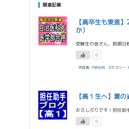
関連記事
【高卒生も東進】
か）
0
作成者:
丹野和明
カテゴリー:
【高１生へ】夏の
0