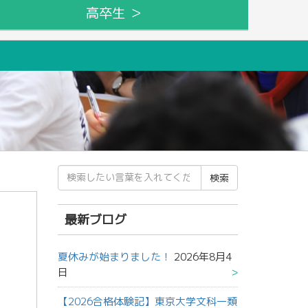
高卒生 ＞
検
索
結
果:
最新ブログ
夏休みが始まりました！
2026年8月4
日
【2026合格体験記】東京大学文科一類