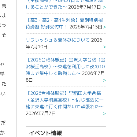
（星稜高校）～8月31日まで部活を続
。高
けることができた～
2026年7月17日
しま
【高3・高2・高1生対象】夏期特別招
わっ
待講習 好評受付中！
2026年7月15日
。そ
リフレッシュ＆夏休みについて
2026
年7月10日
【2026合格体験記】金沢大学合格（金
ャ
沢桜丘高校）～東進を利用して夜の10
時まで集中して勉強した～
2026年7月
学
8日
。た
【2026合格体験記】早稲田大学合格
もい
（金沢大学附属高校）～同じ部活に一
緒に東進に行く仲間がいて頑張れた～
2026年7月7日
まだ
が
イベント情報