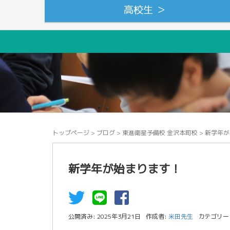
高校生 ＞
トップページ
>
ブログ
>
東進衛星予備校 金沢本町校
>
新学年が
新学年が始まります！
公開済み: 2025年3月21日
作成者:
米田先生
カテゴリー