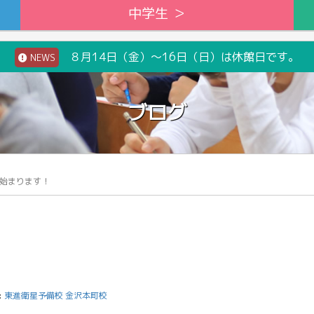
中学生 ＞
８月14日（金）～16日（日）は休館日です。
NEWS
ブログ
始まります！
:
東進衛星予備校 金沢本町校