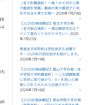
（金大附属高校）～高１の８月から東
大模試を受験。最後の東大模試でＥ判
定が出るも東大合格～
2026年7月29日
選を
【2026合格体験記】埼玉大学合格
るよ
（金沢桜丘高校）～渡辺勝彦先生はア
ツくて面白くて分かりやすい～
2026
年7月21日
東進金沢本町校は担任助手も自慢で
す！2026年の担任助手を紹介します。
2026年7月19日
【2026合格体験記】富山大学合格（金
はも
沢学院大学附属高校）～二次試験勉強
に早めに取り掛かり、AＩを用いた演
習に力を入れたから合格できた～
2026年7月18日
【2026合格体験記】明治学院大学合格
始め