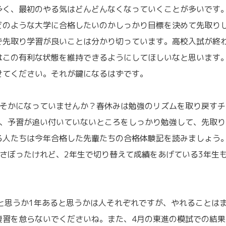
多く、最初のやる気はどんどんなくなっていくことが多いです
どのような大学に合格したいのかしっかり目標を決めて先取り
で先取り学習が良いことは分かり切っています。高校入試が終
はこの有利な状態を維持できるようにしてほしいなと思います
せてください。それが鍵になるはずです。
ろそかになっていませんか？春休みは勉強のリズムを取り戻すチ
ろ、予習が追い付いていないところをしっかり勉強して、先取り
る人たちは今年合格した先輩たちの合格体験記を読みましょう
さぼったけれど、2年生で切り替えて成績をあげている3年生
と思うか1年あると思うかは人それぞれですが、やれることは
復習を怠らないでくださいね。また、4月の東進の模試での結果