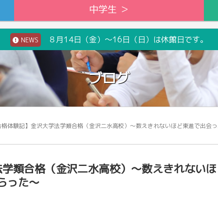
中学生 ＞
８月14日（金）～16日（日）は休館日です。
NEWS
ブログ
6合格体験記】金沢大学法学類合格（金沢二水高校）～数えきれないほど東進で出会
学法学類合格（金沢二水高校）～数えきれないほ
らった～