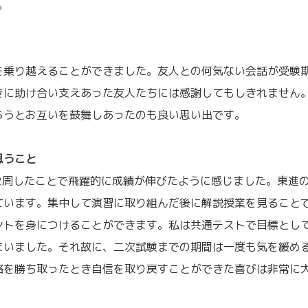
。
乗り越えることができました。友人との何気ない会話が受験
きに助け合い支えあった友人たちには感謝してもしきれません
ろうとお互いを鼓舞しあったのも良い思い出です。
思うこと
2周したことで飛躍的に成績が伸びたように感じました。東進
ています。集中して演習に取り組んだ後に解説授業を見ること
ントを身につけることができます。私は共通テストで目標とし
まいました。それ故に、二次試験までの期間は一度も気を緩め
格を勝ち取ったとき自信を取り戻すことができた喜びは非常に