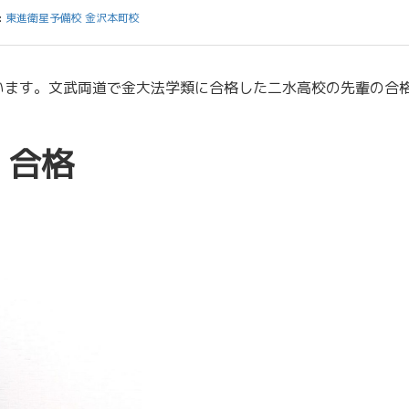
:
東進衛星予備校 金沢本町校
います。文武両道で金大法学類に合格した二水高校の先輩の合
 合格
）