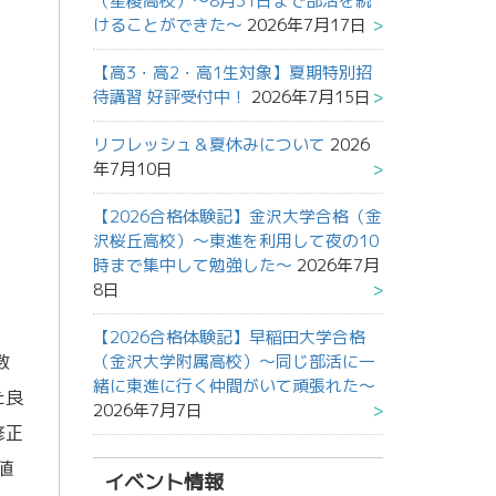
（星稜高校）～8月31日まで部活を続
けることができた～
2026年7月17日
【高3・高2・高1生対象】夏期特別招
待講習 好評受付中！
2026年7月15日
リフレッシュ＆夏休みについて
2026
年7月10日
【2026合格体験記】金沢大学合格（金
沢桜丘高校）～東進を利用して夜の10
時まで集中して勉強した～
2026年7月
8日
【2026合格体験記】早稲田大学合格
数
（金沢大学附属高校）～同じ部活に一
緒に東進に行く仲間がいて頑張れた～
た良
2026年7月7日
修正
値
イベント情報