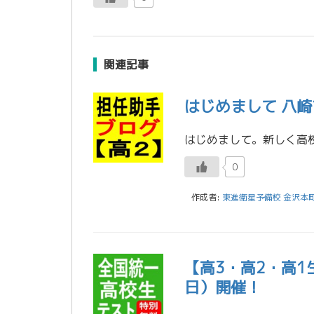
関連記事
はじめまして 八崎
0
作成者:
東進衛星予備校 金沢本
【高3・高2・高1
日）開催！