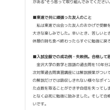
がある”そう思って取り組んでみてください
／
■東進で共に頑張った友人のこと
私は東進で出会った友人のおかげで受験を
大きな楽しみでした。辛いとき、苦しいと
休憩の時も食べ終わったらすぐに勉強に戻
／
■入試全般での成功例・失敗例。合格して
金沢大学の数学と国語の過去問を10年分
次対策過去問演習講座には解説授業がつい
の解説だけでは吸収しきれない様々なポイ
た点数を取ることができず自信を失ってし
となく必死に勉強に励みました。そして合
いです。