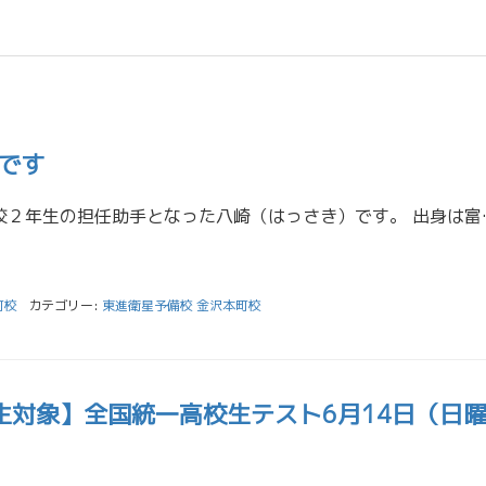
です
はじめまして。新しく高校２年生の担任助手となった八崎（はっさ
町校
カテゴリー:
東進衛星予備校 金沢本町校
生対象】全国統一高校生テスト6月14日（日