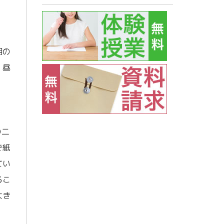
期の
。昼
の二
で紙
てい
るこ
大き