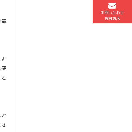
お問い合わせ
資料請求
の最
やす
に健
たと
こと
もき