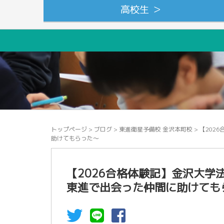
高校生 ＞
トップページ
>
ブログ
>
東進衛星予備校 金沢本町校
>
【202
助けてもらった～
【2026合格体験記】金沢大
東進で出会った仲間に助けても