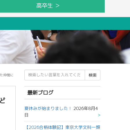
高卒生 ＞
検
った仲間に
索
結
果:
最新ブログ
ど
夏休みが始まりました！
2026年8月4
日
【2026合格体験記】東京大学文科一類