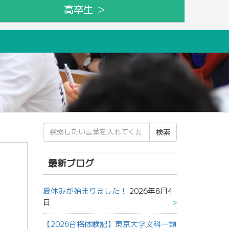
高卒生 ＞
検
索
結
果:
最新ブログ
夏休みが始まりました！
2026年8月4
日
【2026合格体験記】東京大学文科一類