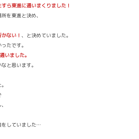
たすら東進に通いまくりました！
場所を東進と決め、
。
行かない
！
、と決めていました。
かったです。
に通いました。
かなと思います。
た。
で
し、
、
強をしていました…