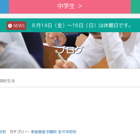
中学生 ＞
８月14日（金）～16日（日）は休館日です。
NEWS
ブログ
高校生活
町校
カテゴリー:
東進衛星予備校 金沢本町校