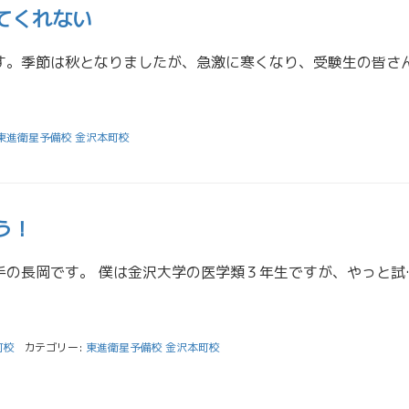
てくれない
東進衛星予備校 金沢本町校
う！
こんにちは。高２担任助手の長岡です。 僕は金沢大学の医学類３
町校
カテゴリー:
東進衛星予備校 金沢本町校