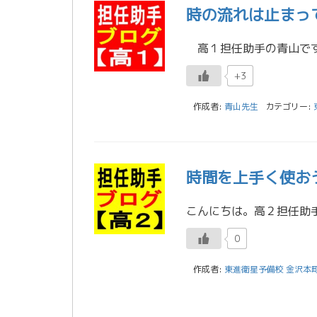
時の流れは止まっ
+3
作成者:
青山先生
カテゴリー:
時間を上手く使お
0
作成者:
東進衛星予備校 金沢本