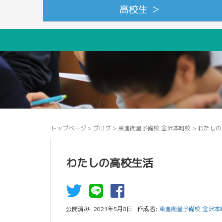
高校生 ＞
トップページ
>
ブログ
>
東進衛星予備校 金沢本町校
>
わたしの
わたしの高校生活
公開済み: 2021年5月8日
作成者:
東進衛星予備校 金沢本