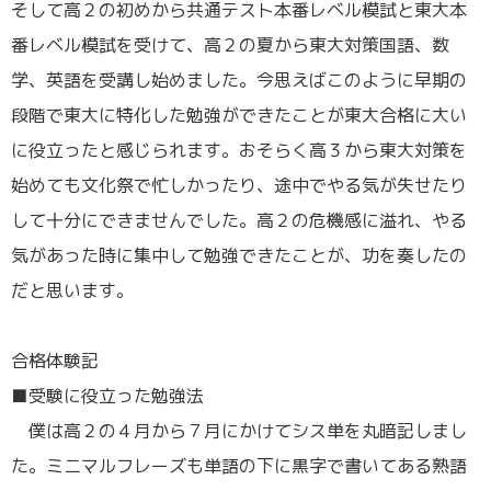
そして高２の初めから共通テスト本番レベル模試と東大本
番レベル模試を受けて、高２の夏から東大対策国語、数
学、英語を受講し始めました。今思えばこのように早期の
段階で東大に特化した勉強ができたことが東大合格に大い
に役立ったと感じられます。おそらく高３から東大対策を
始めても文化祭で忙しかったり、途中でやる気が失せたり
して十分にできませんでした。高２の危機感に溢れ、やる
気があった時に集中して勉強できたことが、功を奏したの
だと思います。
／
合格体験記
■受験に役立った勉強法
僕は高２の４月から７月にかけてシス単を丸暗記しまし
た。ミニマルフレーズも単語の下に黒字で書いてある熟語