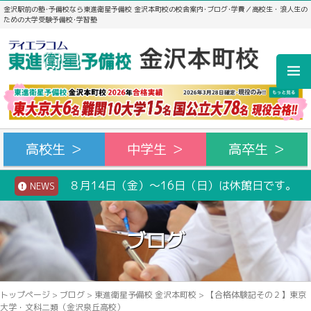
金沢駅前の塾･予備校なら東進衛星予備校 金沢本町校の校舎案内･ブログ･学費／高校生・浪人生の
ための大学受験予備校･学習塾
高校生 ＞
中学生 ＞
高卒生 ＞
８月14日（金）～16日（日）は休館日です。
NEWS
ブログ
トップページ
>
ブログ
>
東進衛星予備校 金沢本町校
>
【合格体験記その２】東京
大学・文科二類（金沢泉丘高校）