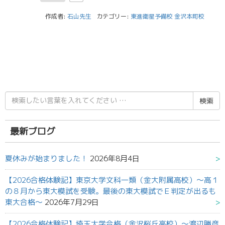
作成者:
石山先生
カテゴリー:
東進衛星予備校 金沢本町校
検
索
結
果:
最新ブログ
夏休みが始まりました！
2026年8月4日
【2026合格体験記】東京大学文科一類（金大附属高校）～高１
の８月から東大模試を受験。最後の東大模試でＥ判定が出るも
東大合格～
2026年7月29日
【2026合格体験記】埼玉大学合格（金沢桜丘高校）～渡辺勝彦