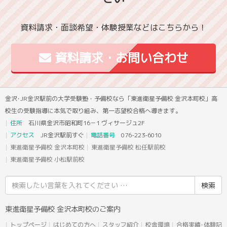
資料請求・面談希望・体験授業などはこちらから！
資料請求・お問い合わせ
金沢･JR金沢駅前の大学受験塾・予備校なら「東進衛星予備校 金沢本町校」高
校生の受験指導に本気で取り組み、第一志望校合格へ導きます。
住所
石川県金沢市昭和町16－1 ヴィサージュ2F
アクセス
JR金沢駅前すぐ
電話番号
076-223-6010
東進衛星予備校 金沢本町校
東進衛星予備校 松任駅前校
東進衛星予備校 小松駅前校
検
索
結
東進衛星予備校 金沢本町校のご案内
果:
トップページ
はじめての方へ
スタッフ紹介
校舎環境
合格実績･体験記