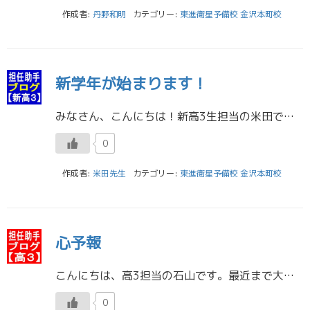
作成者:
丹野和明
カテゴリー:
東進衛星予備校 金沢本町校
新学年が始まります！
みなさん、こんにちは！新高3生担当の米田です。 やっと春らしい気候になってきましたね。雪も解けて私はテニスをがんばっています！最近の大会では予選を突破し、来月に行われる本戦に出場します。新しい大学一年生も入ってくるので、 […]
0
作成者:
米田先生
カテゴリー:
東進衛星予備校 金沢本町校
心予報
こんにちは、高3担当の石山です。最近まで大雪がずっと続いていましたね。こんなに降ったのはかなり久しぶりだと思います。私はお隣の富山県出身ですので雪がめずらしいとかはもうないですが、まだ雪が降るとテンションは上がりますね。 […]
0