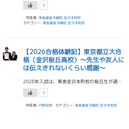
0
作成者:
東進衛星予備校 金沢本町校
カテゴリー:
東進衛星予備校 金沢本町校
【2026合格体験記】東京都立大合
格（金沢桜丘高校）～先生や友人に
は伝えきれないくらい感謝～
2026年入試は、東進金沢本町校の桜丘生が過去最高と言っていいほど大躍進・大健闘しました。東京都立大の合格体験記をアップします。 東京都立大学 理学部合格 Ｏさん （金沢桜丘高校） ■東進で共に頑張った友人のこと 1年以 […]
0
作成者:
丹野和明
カテゴリー:
東進衛星予備校 金沢本町校