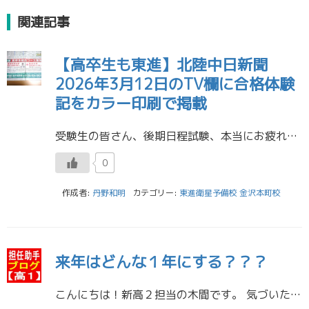
関連記事
【高卒生も東進】北陸中日新聞
2026年3月12日のTV欄に合格体験
記をカラー印刷で掲載
受験生の皆さん、後期日程試験、本当にお疲れ様でした。 金沢本町校では高卒生総合コースの問い合わせ、三者面談、無料体験が、３月6日から毎日のようにあります。 すでに入学手続きをされた方も今週おります。 北陸中日新聞の3月1 […]
0
作成者:
丹野和明
カテゴリー:
東進衛星予備校 金沢本町校
来年はどんな１年にする？？？
こんにちは！新高２担当の木間です。 気づいたら前にブログを書いたときから半年以上経っていてびっくりです。全然そんなに経った感じがしていなくて時の流れの速さを感じます。 ／ 新高2生の皆さんはこの1年間、いろいろなことがあ […]