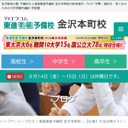
金沢駅前の塾･予備校なら東進衛星予備校 金沢本町校の校舎案内･ブログ･学費／高校生・浪人生の
ための大学受験予備校･学習塾
高校生 ＞
中学生 ＞
高卒生 ＞
８月14日（金）～16日（日）は休館日です。
NEWS
ブログ
トップページ
>
ブログ
>
東進衛星予備校 金沢本町校
>
【圧巻】70名合格チラシ！