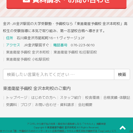
金沢･JR金沢駅前の大学受験塾・予備校なら「東進衛星予備校 金沢本町校」高
校生の受験指導に本気で取り組み、第一志望校合格へ導きます。
住所
石川県金沢市昭和町16－1 ヴィサージュ2F
アクセス
JR金沢駅前すぐ
電話番号
076-223-6010
東進衛星予備校 金沢本町校
東進衛星予備校 松任駅前校
東進衛星予備校 小松駅前校
検
索
結
東進衛星予備校 金沢本町校のご案内
果:
トップページ
はじめての方へ
スタッフ紹介
校舎環境
合格実績･体験記
受講料
ブログ
お問い合わせ・資料請求
会社概要
アコガレから探す私の将来！高校生の進路探しなら「ウカルメ」 掲載教室
Copyright © 東進衛星予備校 金沢本町校 All Rights Reserved.
本サイトは「塾・予備校のためのインターネット広告代理店」ウカルメ株式会社が提供する「mapl web」にて運営しておりま