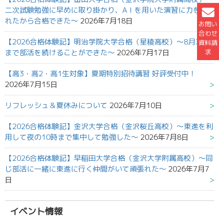
二次試験勉強に早めに取り掛かり、AＩを用いた演習に力を入
れたから合格できた～
2026年7月18日
お問い
合わせ
【2026合格体験記】明治学院大学合格（星稜高校）～8月31日
資料請
求
まで部活を続けることができた～
2026年7月17日
【高3・高2・高1生対象】夏期特別招待講習 好評受付中！
2026年7月15日
リフレッシュ＆夏休みについて
2026年7月10日
【2026合格体験記】金沢大学合格（金沢桜丘高校）～東進を利
用して夜の10時まで集中して勉強した～
2026年7月8日
【2026合格体験記】早稲田大学合格（金沢大学附属高校）～同
じ部活に一緒に東進に行く仲間がいて頑張れた～
2026年7月7
日
イベント情報