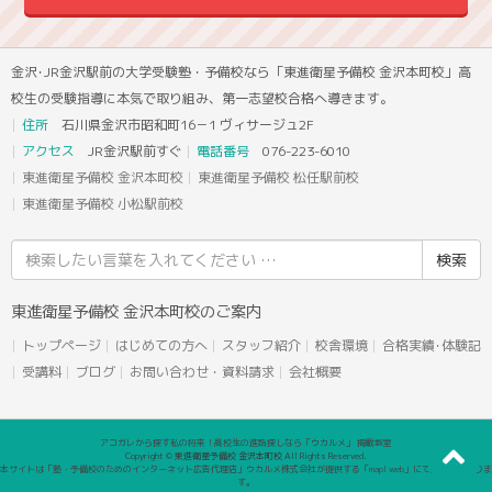
金沢･JR金沢駅前の大学受験塾・予備校なら「東進衛星予備校 金沢本町校」高
校生の受験指導に本気で取り組み、第一志望校合格へ導きます。
住所
石川県金沢市昭和町16－1 ヴィサージュ2F
アクセス
JR金沢駅前すぐ
電話番号
076-223-6010
東進衛星予備校 金沢本町校
東進衛星予備校 松任駅前校
東進衛星予備校 小松駅前校
検
索
結
東進衛星予備校 金沢本町校のご案内
果:
トップページ
はじめての方へ
スタッフ紹介
校舎環境
合格実績･体験記
受講料
ブログ
お問い合わせ・資料請求
会社概要
アコガレから探す私の将来！高校生の進路探しなら「ウカルメ」 掲載教室
Copyright © 東進衛星予備校 金沢本町校 All Rights Reserved.
本サイトは「塾・予備校のためのインターネット広告代理店」ウカルメ株式会社が提供する「mapl web」にて運営しておりま
す。