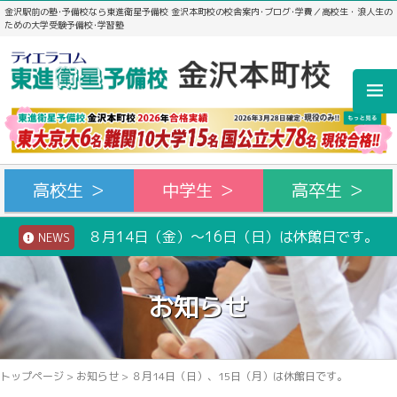
金沢駅前の塾･予備校なら東進衛星予備校 金沢本町校の校舎案内･ブログ･学費／高校生・浪人生の
ための大学受験予備校･学習塾
高校生 ＞
中学生 ＞
高卒生 ＞
８月14日（金）～16日（日）は休館日です。
NEWS
お知らせ
トップページ
>
お知らせ
>
８月14日（日）、15日（月）は休館日です。