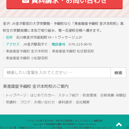
資料請求・お問い合わせ
金沢･JR金沢駅前の大学受験塾・予備校なら「東進衛星予備校 金沢本町校」高
校生の受験指導に本気で取り組み、第一志望校合格へ導きます。
住所
石川県金沢市昭和町16－1 ヴィサージュ2F
アクセス
JR金沢駅前すぐ
電話番号
076-223-6010
東進衛星予備校 金沢本町校
東進衛星予備校 松任駅前校
東進衛星予備校 小松駅前校
検
索
結
東進衛星予備校 金沢本町校のご案内
果:
トップページ
はじめての方へ
スタッフ紹介
校舎環境
合格実績･体験記
受講料
ブログ
お問い合わせ・資料請求
会社概要
アコガレから探す私の将来！高校生の進路探しなら「ウカルメ」 掲載教室
Copyright © 東進衛星予備校 金沢本町校 All Rights Reserved.
本サイトは「塾・予備校のためのインターネット広告代理店」ウカルメ株式会社が提供する「mapl web」にて運営しておりま