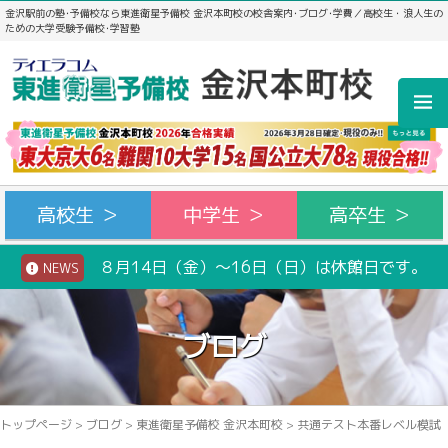
金沢駅前の塾･予備校なら東進衛星予備校 金沢本町校の校舎案内･ブログ･学費／高校生・浪人生の
ための大学受験予備校･学習塾
高校生 ＞
中学生 ＞
高卒生 ＞
８月14日（金）～16日（日）は休館日です。
NEWS
ブログ
トップページ
>
ブログ
>
東進衛星予備校 金沢本町校
>
共通テスト本番レベル模試