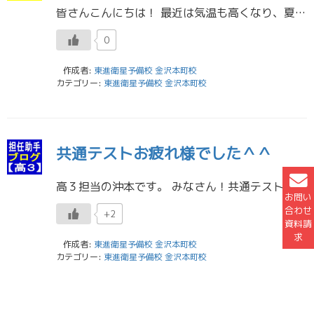
皆さんこんにちは！ 最近は気温も高くなり、夏服の人が多くみられるようになってきました。暑い日が続いていることもあって徐々にアイスを食べる頻度が増えてきて、体重が気になり始めた高校二年生担当担任助手の池田です。本当に暑い日 […]
0
作成者:
東進衛星予備校 金沢本町校
カテゴリー:
東進衛星予備校 金沢本町校
共通テストお疲れ様でした＾＾
高３担当の沖本です。 みなさん！共通テストお疲れ様でした！ 受験生の皆さんにとっては、そろそろ結果が出揃ってきて嬉しい、悲しい、悔しい、色んな感情が入り混じる時期だと思います。 切り替えて二次や私大の対策に全力を注ぎまし […]
お問い
合わせ
+2
資料請
求
作成者:
東進衛星予備校 金沢本町校
カテゴリー:
東進衛星予備校 金沢本町校