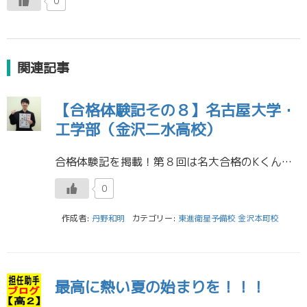
0
関連記事
【合格体験記その８】名古屋大学・
工学部（金沢二水高校）
合格体験記を掲載！第８回は名大合格のKくん（金沢二水高校）です。 名古屋大学 工学部 機械航空宇宙工学科 Kくん 金沢二水高校 東進のお薦めの講座・講師の先生および受講後の具体的な効果 東進の講座はどの講座もわかりやすい […]
0
作成者:
丹野和明
カテゴリー:
東進衛星予備校 金沢本町校
最高に熱い夏の始まりを！！！