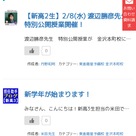
お問い
合わせ
【新高2生】2/8(水) 渡辺勝彦先生
資料請
特別公開授業開催！
求
渡辺勝彦先生 特別公開授業が 金沢本町校にて開催されます！ 日時： 2023年2月8日（水） 19:30～21:00 対象者：新高２生 授業科目：英語 参加費：無料 お申し込みはこちら 電話番号 076-22 […]
0
作成者:
丹野和明
カテゴリー:
東進衛星予備校 金沢本町校
新学年が始まります！
みなさん、こんにちは！新高3生担当の米田です。 やっと春らしい気候になってきましたね。雪も解けて私はテニスをがんばっています！最近の大会では予選を突破し、来月に行われる本戦に出場します。新しい大学一年生も入ってくるので、 […]
0
作成者:
米田先生
カテゴリー:
東進衛星予備校 金沢本町校