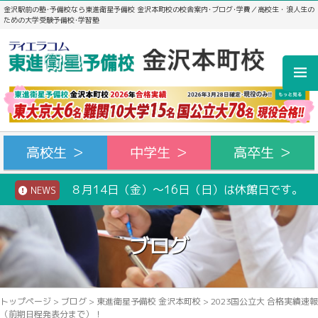
金沢駅前の塾･予備校なら東進衛星予備校 金沢本町校の校舎案内･ブログ･学費／高校生・浪人生の
ための大学受験予備校･学習塾
高校生 ＞
中学生 ＞
高卒生 ＞
８月14日（金）～16日（日）は休館日です。
NEWS
ブログ
トップページ
>
ブログ
>
東進衛星予備校 金沢本町校
>
2023国公立大 合格実績速報
（前期日程発表分まで）！