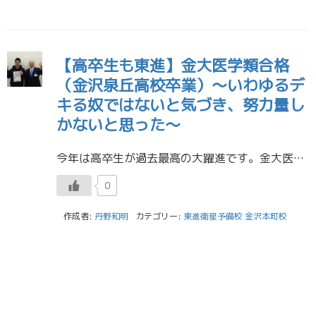
【高卒生も東進】金大医学類合格
（金沢泉丘高校卒業）～いわゆるデ
キる奴ではないと気づき、努力量し
かないと思った～
今年は高卒生が過去最高の大躍進です。金大医学類合格者の体験記です。 金沢大学 医学類 合格 Nくん 金沢泉丘高校卒業（高卒生） （合格体験記） 全体を把握して進めると効率が良い。特に物理・化学。英数国は筋トレみたいな感 […]
0
作成者:
丹野和明
カテゴリー:
東進衛星予備校 金沢本町校