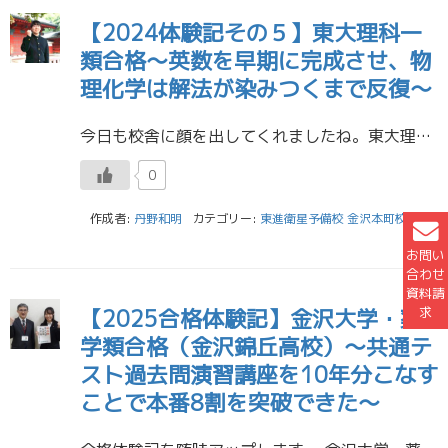
【2024体験記その５】東大理科一
類合格～英数を早期に完成させ、物
理化学は解法が染みつくまで反復～
今日も校舎に顔を出してくれましたね。東大理Ⅰ合格おめでとう！ 東京大学 理科一類 合格 Uくん （金大附属高校） 東進のお薦めの講座・講師の先生および受講後の具体的な効果 私は始め苑田先生のハイレベル物理から受講したので […]
0
作成者:
丹野和明
カテゴリー:
東進衛星予備校 金沢本町校
お問い
合わせ
資料請
求
【2025合格体験記】金沢大学・薬
学類合格（金沢錦丘高校）～共通テ
スト過去問演習講座を10年分こなす
ことで本番8割を突破できた～