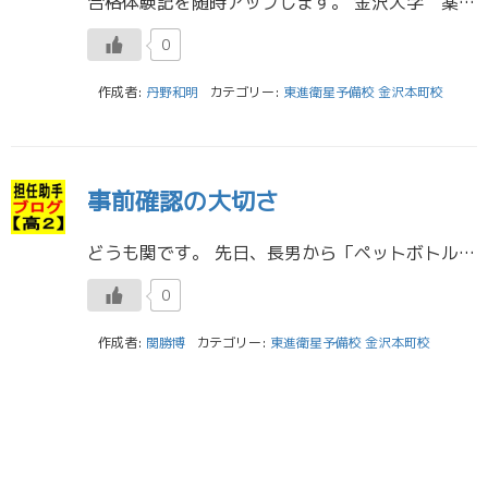
合格体験記を随時アップします。 金沢大学 薬学類 合格 Nさん 金沢錦丘高校 私が行っていた勉強法で特に役立ったものは、解き直しノートを作り、間違えた理由の分析や、次に生かせそうな知識を書き出すということです。間違えた […]
0
作成者:
丹野和明
カテゴリー:
東進衛星予備校 金沢本町校
事前確認の大切さ
どうも関です。 先日、長男から「ペットボトルロケット打ち上げるし手伝って」と言われ、長男を車に乗せ、発射現場に行き確認すると、手にもって、発射させるタイプじゃないですか・・・。長男が自分で製作から何からしていたので、ロケ […]
0
作成者:
関勝博
カテゴリー:
東進衛星予備校 金沢本町校