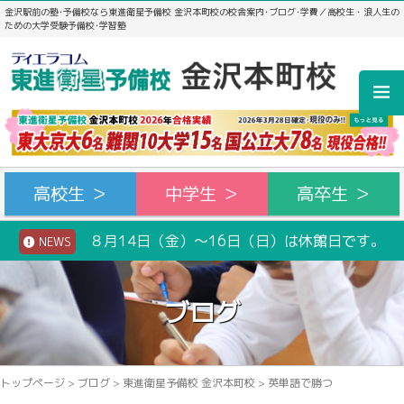
金沢駅前の塾･予備校なら東進衛星予備校 金沢本町校の校舎案内･ブログ･学費／高校生・浪人生の
ための大学受験予備校･学習塾
高校生 ＞
中学生 ＞
高卒生 ＞
８月14日（金）～16日（日）は休館日です。
NEWS
ブログ
トップページ
>
ブログ
>
東進衛星予備校 金沢本町校
>
英単語で勝つ