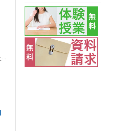
早いもので４月もあと二日です。５月に入ると、定期テストが始まりますね。従って、このゴールデン・ウィークをどう過ごすのか、とても重要になってきます。 ／ 東進生は、休館日も含めて、しっかりと学習計画を立てていることかと思い […]
自