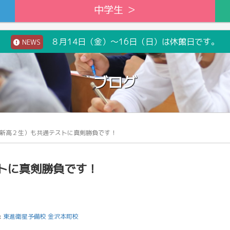
中学生 ＞
８月14日（金）～16日（日）は休館日です。
NEWS
ブログ
新高２生）も共通テストに真剣勝負です！
トに真剣勝負です！
:
東進衛星予備校 金沢本町校