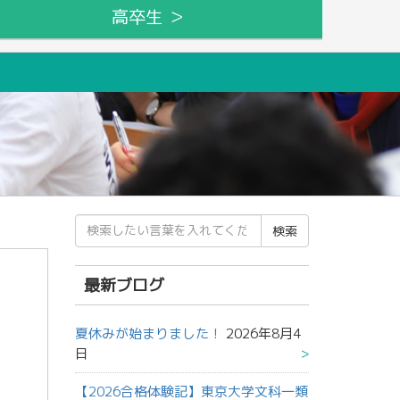
高卒生 ＞
検
索
結
果:
最新ブログ
夏休みが始まりました！
2026年8月4
日
【2026合格体験記】東京大学文科一類