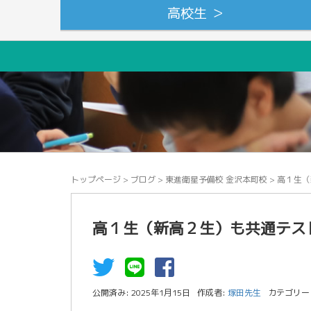
高校生 ＞
トップページ
>
ブログ
>
東進衛星予備校 金沢本町校
>
高１生（
高１生（新高２生）も共通テス
公開済み: 2025年1月15日
作成者:
塚田先生
カテゴリー