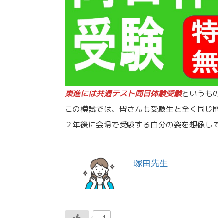
東進には共通テスト同日体験受験
というも
この模試では、皆さんも受験生と全く同じ
２年後に会場で受験する自分の姿を想像し
塚田先生
+1