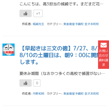
こんにちは、高3担当の城崎です。まだまだ花粉が飛んでいますね。花粉症の僕にはつらい季節です。 さて、気づけば中間テストが近づいてきましたね。テスト勉強は進んでいますでしょうか。今回はテスト勉強への意識についてのお話をした […]
+1
作成者:
城崎先生
カテゴリー:
東進衛星予備校 金沢本町校
【早起きは三文の徳】7/27、8/3、
お問い
8/10の土曜日は、朝9：00に開館
合わせ
資料請
します。
求
夏休み期間（なおかつ多くの高校で補習がない期間）ということで、7/27・8/3・8/10の土曜日は、朝9：00から開館します。 ／ 朝の3～4時間は貴重ですよね。 ここでゆっくりしている人（例えば、極端な話、朝寝坊してい […]
0
作成者:
丹野和明
カテゴリー:
東進衛星予備校 金沢本町校