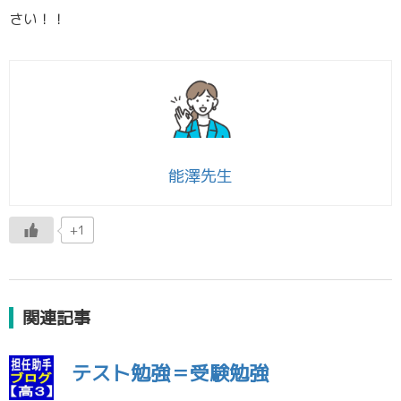
さい！！
能澤先生
+1
関連記事
テスト勉強＝受験勉強