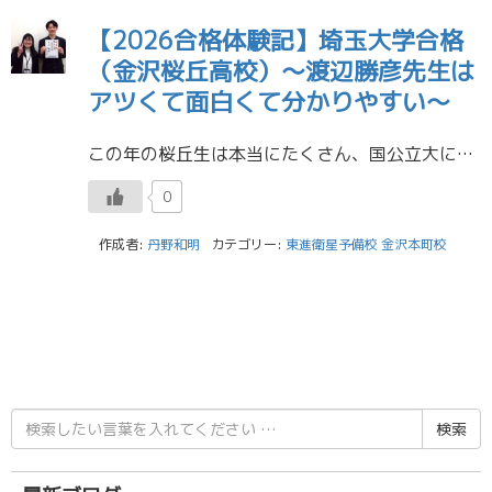
【2026合格体験記】埼玉大学合格
（金沢桜丘高校）～渡辺勝彦先生は
アツくて面白くて分かりやすい～
この年の桜丘生は本当にたくさん、国公立大に合格しました。埼玉大学合格おめでとう！ 埼玉大学 教育学部 合格 Ｉさん（金沢桜丘高校） ■東進のお薦めの講座・講師の先生および受講後の具体的な効果 渡辺勝彦先生（英語）はアツ […]
0
作成者:
丹野和明
カテゴリー:
東進衛星予備校 金沢本町校
検
索
結
果: