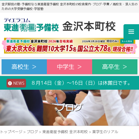
金沢駅前の塾･予備校なら東進衛星予備校 金沢本町校の校舎案内･ブログ･学費／高校生・浪人生の
ための大学受験予備校･学習塾
高校生 ＞
中学生 ＞
高卒生 ＞
８月14日（金）～16日（日）は休館日です。
NEWS
ブログ
トップページ
>
ブログ
>
東進衛星予備校 金沢本町校
>
薬学生のリアル