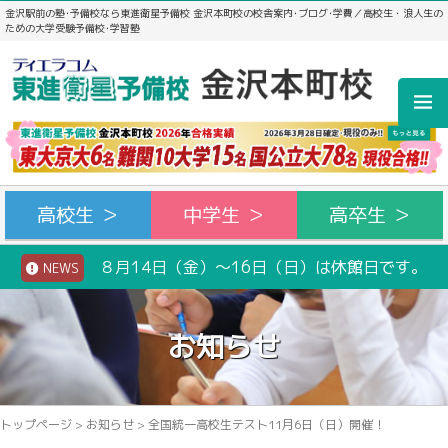
金沢駅前の塾･予備校なら東進衛星予備校 金沢本町校の校舎案内･ブログ･学費／高校生・浪人生の
ための大学受験予備校･学習塾
高校生 ＞
中学生 ＞
高卒生 ＞
８月14日（金）～16日（日）は休館日です。
NEWS
お知らせ
トップページ
>
お知らせ
>
全国統一高校生テスト11月6日（日）開催！