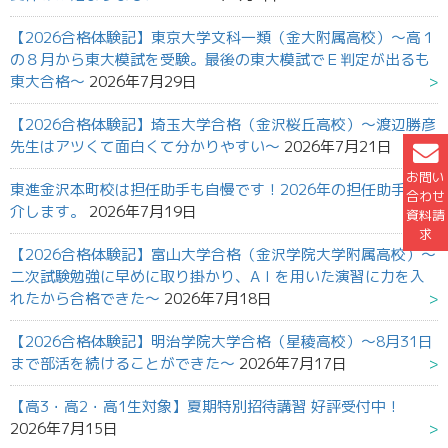
【2026合格体験記】東京大学文科一類（金大附属高校）～高１
の８月から東大模試を受験。最後の東大模試でＥ判定が出るも
東大合格～
2026年7月29日
【2026合格体験記】埼玉大学合格（金沢桜丘高校）～渡辺勝彦
先生はアツくて面白くて分かりやすい～
2026年7月21日
お問い
東進金沢本町校は担任助手も自慢です！2026年の担任助手を紹
合わせ
介します。
2026年7月19日
資料請
求
【2026合格体験記】富山大学合格（金沢学院大学附属高校）～
二次試験勉強に早めに取り掛かり、AＩを用いた演習に力を入
れたから合格できた～
2026年7月18日
【2026合格体験記】明治学院大学合格（星稜高校）～8月31日
まで部活を続けることができた～
2026年7月17日
【高3・高2・高1生対象】夏期特別招待講習 好評受付中！
2026年7月15日