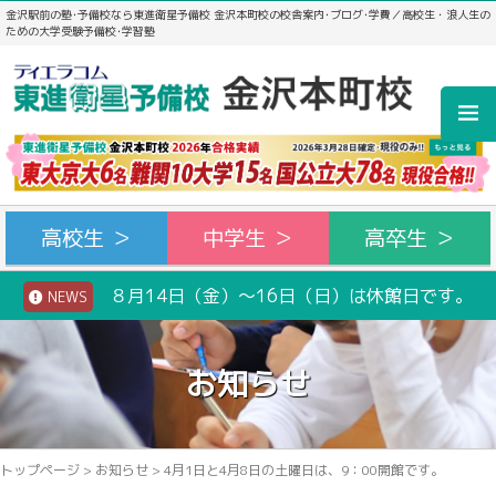
金沢駅前の塾･予備校なら東進衛星予備校 金沢本町校の校舎案内･ブログ･学費／高校生・浪人生の
ための大学受験予備校･学習塾
高校生 ＞
中学生 ＞
高卒生 ＞
８月14日（金）～16日（日）は休館日です。
NEWS
お知らせ
トップページ
>
お知らせ
>
4月1日と4月8日の土曜日は、9：00開館です。