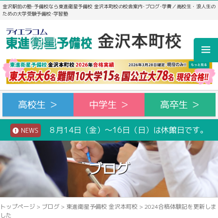
金沢駅前の塾･予備校なら東進衛星予備校 金沢本町校の校舎案内･ブログ･学費／高校生・浪人生の
ための大学受験予備校･学習塾
高校生 ＞
中学生 ＞
高卒生 ＞
８月14日（金）～16日（日）は休館日です。
NEWS
ブログ
トップページ
>
ブログ
>
東進衛星予備校 金沢本町校
>
2024合格体験記を更新しま
した