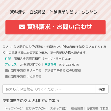
資料請求・面談希望・体験授業などはこちらから！
資料請求・お問い合わせ
金沢･JR金沢駅前の大学受験塾・予備校なら「東進衛星予備校 金沢本町校」高
校生の受験指導に本気で取り組み、第一志望校合格へ導きます。
住所
石川県金沢市昭和町16－1 ヴィサージュ2F
アクセス
JR金沢駅前すぐ
電話番号
076-223-6010
東進衛星予備校 金沢本町校
東進衛星予備校 松任駅前校
東進衛星予備校 小松駅前校
検
索
結
東進衛星予備校 金沢本町校のご案内
果:
トップページ
はじめての方へ
スタッフ紹介
校舎環境
合格実績･体験記