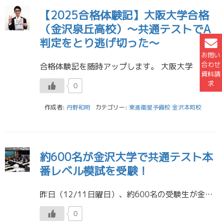
【2025合格体験記】大阪大学合格
（金沢泉丘高校）～共通テストでA
判定をとり逃げ切った～
お問い
合わせ
合格体験記を随時アップします。 大阪大学 工学部合格 Mくん 金沢泉丘高校 定期テスト前に、テスト範囲を総復習することで、授業の時にきちんと理解できていなかった部分を理解することができました。そのおかげで共通テストの時 […]
資料請
求
0
作成者:
丹野和明
カテゴリー:
東進衛星予備校 金沢本町校
約600名が金沢大学で共通テスト本
番レベル模試を受験！
昨日（12/11日曜日）、約600名の受験生が金沢大学にて、共通テスト本番レベル模試を受験しました。 金沢有松校・金沢本町校・松任駅前校の3校舎合同での開催です。 当日は、星稜・金沢西・金沢・遊学館・七尾・羽咋・鵬学園と […]
0