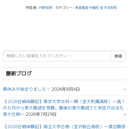
作成者:
丹野和明
カテゴリー:
東進衛星予備校 金沢本町校
検
索
結
果:
最新ブログ
夏休みが始まりました！
2026年8月4日
【2026合格体験記】東京大学文科一類（金大附属高校）～高１
の８月から東大模試を受験。最後の東大模試でＥ判定が出るも
東大合格～
2026年7月29日
【2026合格体験記】埼玉大学合格（金沢桜丘高校）～渡辺勝彦