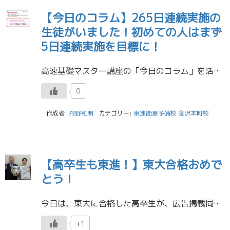
【今日のコラム】265日連続実施の
生徒がいました！初めての人はまず
5日連続実施を目標に！
高速基礎マスター講座の「今日のコラム」を活用しましょう！ 「今日のコラム」とは、日本経済新聞などの新聞コラムの段落並び替え問題です。東進の高速基礎マスター講座の一つで、毎日、３分程度でできます。 最初は正解に導くまで５分 […]
0
作成者:
丹野和明
カテゴリー:
東進衛星予備校 金沢本町校
【高卒生も東進！】東大合格おめで
とう！
今日は、東大に合格した高卒生が、広告掲載同意書を持参してくれたので、写真つきで紹介です！ Iさんの東大合格体験記の一部、抜粋です。 ／ 【東進の担任の先生について】 一度不合格を経験して私は度々極度の不安に襲われるように […]
+1