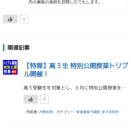
内の複数の高校を訪問したりもします。
0
関連記事
【特報】高３生 特別公開授業トリプ
ル開催！
高３受験生を対象とし、６月に特別公開授業をトリプル開催いたします。 ／ ６月６日（月） 村瀬哲史先生「共通テスト90％突破の地理B」 ６月７日（火） 志田晶先生「東大京大対策数学ⅠAⅡB（理文共通）」 ６月13日（月） […]
0
作成者:
丹野和明
カテゴリー:
東進衛星予備校 金沢本町校