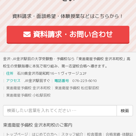
資料請求・面談希望・体験授業などはこちらから！
資料請求・お問い合わせ
金沢･JR金沢駅前の大学受験塾・予備校なら「東進衛星予備校 金沢本町校」高
校生の受験指導に本気で取り組み、第一志望校合格へ導きます。
住所
石川県金沢市昭和町16－1 ヴィサージュ2F
アクセス
JR金沢駅前すぐ
電話番号
076-223-6010
東進衛星予備校 金沢本町校
東進衛星予備校 松任駅前校
東進衛星予備校 小松駅前校
検
索
結
東進衛星予備校 金沢本町校のご案内
果:
トップページ
はじめての方へ
スタッフ紹介
校舎環境
合格実績･体験記