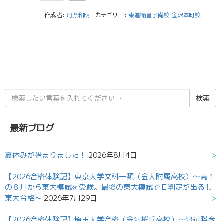
作成者:
丹野和明
カテゴリー:
東進衛星予備校 金沢本町校
検
索
結
果:
最新ブログ
夏休みが始まりました！
2026年8月4日
【2026合格体験記】東京大学文科一類（金大附属高校）～高１
の８月から東大模試を受験。最後の東大模試でＥ判定が出るも
東大合格～
2026年7月29日
【2026合格体験記】埼玉大学合格（金沢桜丘高校）～渡辺勝彦