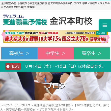
金沢駅前の塾･予備校なら東進衛星予備校 金沢本町校の校舎案内･ブログ･学費／高校生・浪人生の
ための大学受験予備校･学習塾
高校生 ＞
中学生 ＞
高卒生 ＞
８月14日（金）～16日（日）は休館日です。
NEWS
ブログ
トップページ
>
ブログ
>
東進衛星予備校 金沢本町校
>
【2024体験記その1】東北
大・医学部合格～志望校を上げて医学部合格を掴んだ～