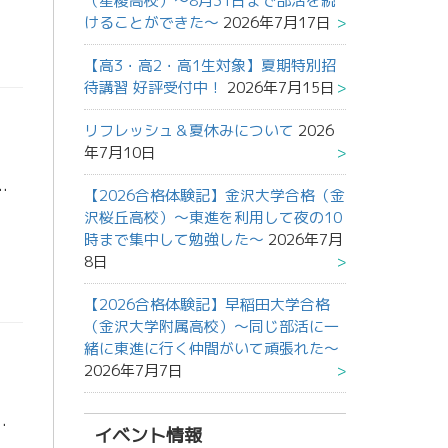
（星稜高校）～8月31日まで部活を続
けることができた～
2026年7月17日
【高3・高2・高1生対象】夏期特別招
待講習 好評受付中！
2026年7月15日
リフレッシュ＆夏休みについて
2026
年7月10日
す。 10月ももう半ばです。 風邪を引かないようにしてくださいね。 お久しぶりです。高3担当の青山です。 みなさん […]
【2026合格体験記】金沢大学合格（金
沢桜丘高校）～東進を利用して夜の10
時まで集中して勉強した～
2026年7月
8日
【2026合格体験記】早稲田大学合格
（金沢大学附属高校）～同じ部活に一
緒に東進に行く仲間がいて頑張れた～
2026年7月7日
服を選ぶのに苦労しています。15日から風邪をひいてしまったのでみなさん（特に受験生）は季節の変わり目 […]
イベント情報