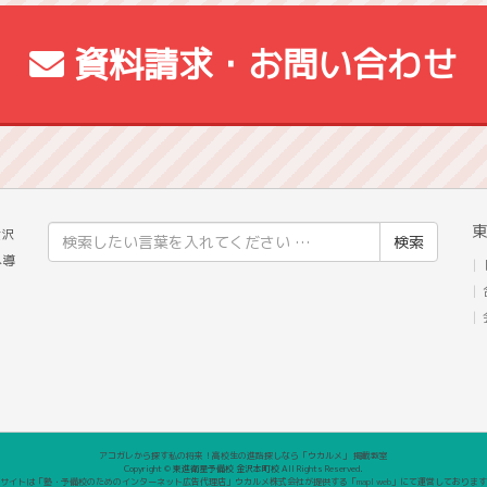
資料請求・お問い合わせ
東
検
金沢
索
へ導
結
果:
アコガレから探す私の将来！高校生の進路探しなら「ウカルメ」 掲載教室
Copyright © 東進衛星予備校 金沢本町校 All Rights Reserved.
サイトは「塾・予備校のためのインターネット広告代理店」ウカルメ株式会社が提供する「mapl web」にて運営しておりま