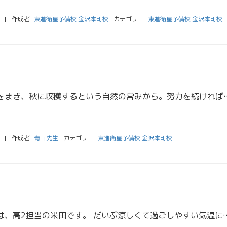
2日
作成者:
東進衛星予備校 金沢本町校
カテゴリー:
東進衛星予備校 金沢本町校
春に畑を耕して種をまき、秋に収穫するという自然の営みから。努力を続ければその結果が必ず得られるという意味で
1日
作成者:
青山先生
カテゴリー:
東進衛星予備校 金沢本町校
みなさんこんにちは、高2担当の米田です。 だいぶ涼しくて過ごしやすい気温になってきましたね。ただ、気温の差が大きくて毎日