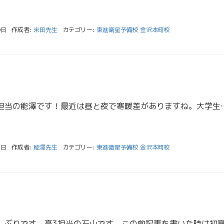
9日
作成者:
米田先生
カテゴリー:
東進衛星予備校 金沢本町校
こんにちは、高１担当の能澤です！最近は昼と夜で寒暖差がありますね。大学生は私服なので、毎日気温に合わせて服
5日
作成者:
能澤先生
カテゴリー:
東進衛星予備校 金沢本町校