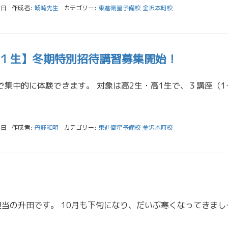
1日
作成者:
城崎先生
カテゴリー:
東進衛星予備校 金沢本町校
１生】冬期特別招待講習募集開始！
東進の講座を無料で集中的に体験できます。 対象は高2生・高1
5日
作成者:
丹野和明
カテゴリー:
東進衛星予備校 金沢本町校
こんにちは。高3担当の升田です。 10月も下旬になり、だいぶ