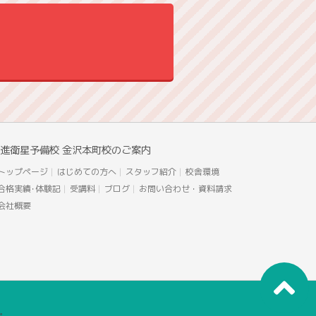
進衛星予備校 金沢本町校のご案内
トップページ
はじめての方へ
スタッフ紹介
校舎環境
合格実績･体験記
受講料
ブログ
お問い合わせ・資料請求
会社概要
す。