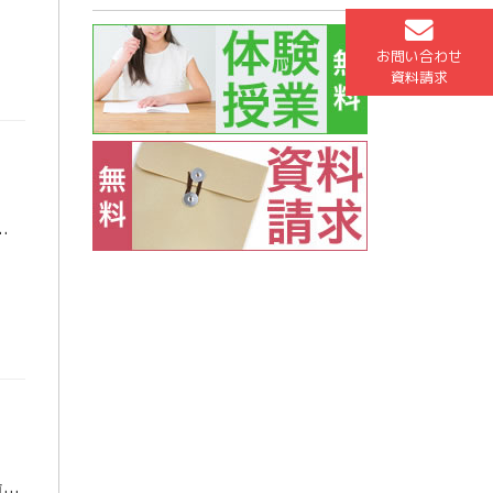
お問い合わせ
資料請求
装を決めるのが大変です（笑） ／ 高校１年生、高校２年生のみなさん、東進では徐々に新学年がスタートしています！三者 […]
こんにちは、お久しぶりです。高3担当の石山です。この前記事を書いた時は初夏でかなり暑かったはずですが、一転して寒さを感じる季節となってきました。季節の変わり目は風に気をつけましょう。 ／ さて、2.3日前日本被団協がノー […]