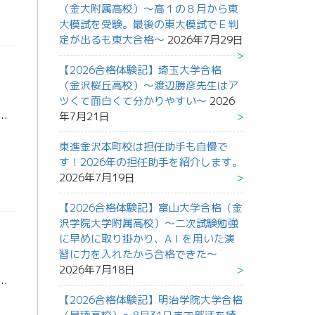
（金大附属高校）～高１の８月から東
大模試を受験。最後の東大模試でＥ判
定が出るも東大合格～
2026年7月29日
【2026合格体験記】埼玉大学合格
（金沢桜丘高校）～渡辺勝彦先生はア
ツくて面白くて分かりやすい～
2026
年7月21日
生で、３講座（1講座：90分×1～5回）まで可能です。 申込日によって、講座数が異なります。 冬休みに入る前から受講できます。 まだ、東進を体験したことがない人 […]
東進金沢本町校は担任助手も自慢で
す！2026年の担任助手を紹介します。
2026年7月19日
【2026合格体験記】富山大学合格（金
沢学院大学附属高校）～二次試験勉強
に早めに取り掛かり、AＩを用いた演
習に力を入れたから合格できた～
2026年7月18日
寒くなってきましたが、体調は崩れていないですか？体調不良で寝込んでいる時間も他の受験生は有効的に活用しています。くだらない理由で差をつけられないためにも、体調管 […]
【2026合格体験記】明治学院大学合格