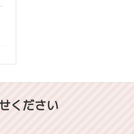
、寒暖差が激しいためか、私の周りで体調を崩している人が増えてきています。衣類で調節するなど、今まで以 […]
せください