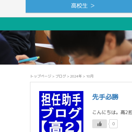
高校生 ＞
トップページ
>
ブログ
>
2024年
>
10月
先手必勝
0