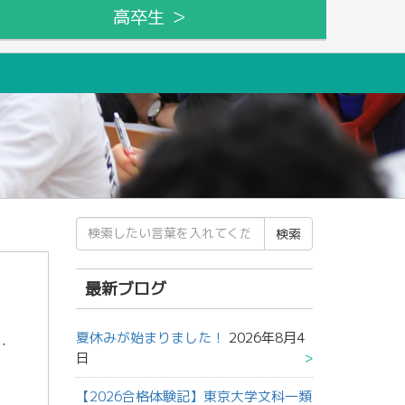
高卒生 ＞
検
索
結
果:
最新ブログ
夏休みが始まりました！
2026年8月4
あった学校も多いのではないでしょうか。修学旅行は楽しめましたか?学校によって行き先、内容は様々だった […]
日
【2026合格体験記】東京大学文科一類