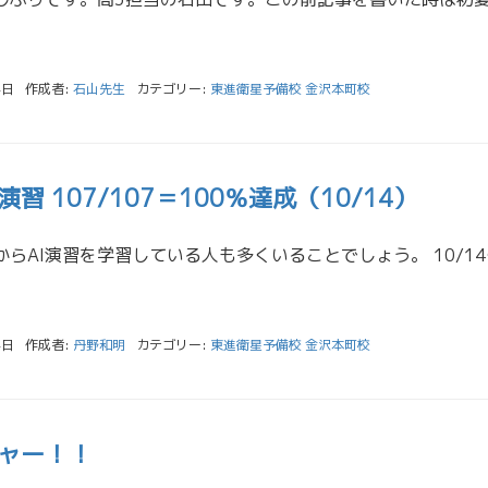
4日
作成者:
石山先生
カテゴリー:
東進衛星予備校 金沢本町校
習 107/107＝100％達成（10/14）
受験生のうち、秋からAI演習を
4日
作成者:
丹野和明
カテゴリー:
東進衛星予備校 金沢本町校
ャー！！