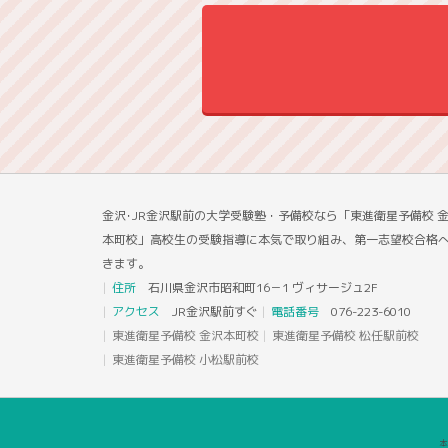
金沢･JR金沢駅前の大学受験塾・予備校なら「東進衛星予備校 
本町校」高校生の受験指導に本気で取り組み、第一志望校合格
きます。
住所
石川県金沢市昭和町16－1 ヴィサージュ2F
アクセス
JR金沢駅前すぐ
電話番号
076-223-6010
東進衛星予備校 金沢本町校
東進衛星予備校 松任駅前校
東進衛星予備校 小松駅前校
本